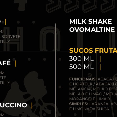
O
|
MILK SHAKE
OVOMALTIN
OM
, SORVETE
ILLY
SUCOS FRUT
300 ML
|
CAFÉ
|
500 ML
|
OM
ETE
FUNCIONAIS:
ABACAXI,
ILLY
E HORTELÃ / ABACAXI
MELANCIA, MELÃO E G
MELÃO E LIMÃO / MELA
MORANGO E LIMÃO
PUCCINO
|
SIMPLES:
LARANJA, AB
E LIMONADA SUÍÇA
OM