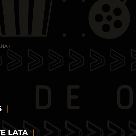
NA /
ÁS
|
TE LATA
|