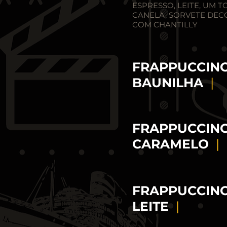
ESPRESSO, LEITE, UM 
CANELA, SORVETE DE
COM CHANTILLY
FRAPPUCCIN
BAUNILHA
|
FRAPPUCCIN
CARAMELO
|
FRAPPUCCINO
LEITE
|