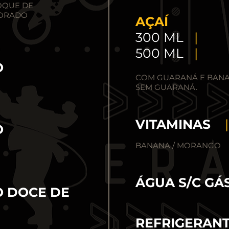
TOQUE DE
CORADO
AÇAÍ
300 ML
|
500 ML
|
O
COM GUARANÁ E BANA
SEM GUARANÁ.
VITAMINAS
|
O
BANANA / MORANGO
ÁGUA S/C G
 DOCE DE
REFRIGERAN