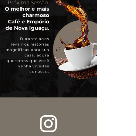
Próxima Sessão.
O melhor e mais
charmoso
Café e Empório
de Nova Iguaçu.
Durante anos
levamos histórias
magníficas para sua
casa, agora
queremos que você
venha vivê-las
conosco.